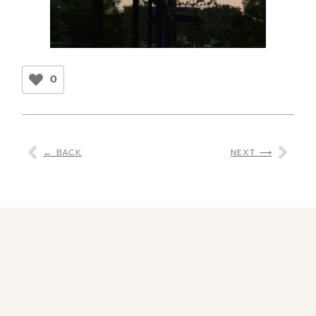
0
← BACK
NEXT ⟶